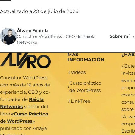
Actualizado a 20 de julio de 2026.
Álvaro Fontela
Sobre mí →
Consultor WordPress · CEO de Raiola
Networks
MÁS
¿HA
INFORMACIÓN
¿Quie
Vídeos
invit
Consultor WordPress
event
Curso práctico
con más de 16 años de
propo
de WordPress
experiencia, CEO y co-
colab
fundador de
Raiola
LinkTree
consu
Networks
y autor del
sobre
libro
«Curso Práctico
IA, we
de WordPress»
empr
publicado con Anaya
Escrí