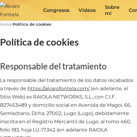
Sobre
Congresos
Vídeos
Co
mí
Inicio
Política de cookies
Política de cookies
Responsable del tratamiento
La responsable del tratamiento de los datos recabados
a través de
https://alvarofontela.com/
(en adelante, el
Sitio Web) es RAIOLA NETWORKS, S.L., con C.I.F.
B27453489 y domicilio social en Avenida de Magoi, 66,
Semisótano, Dcha. 27002, Lugo (Lugo), debidamente
inscrita en el Registro Mercantil de Lugo, al tomo 460,
folio 183, hoja LU-17.342 (en adelante RAIOLA