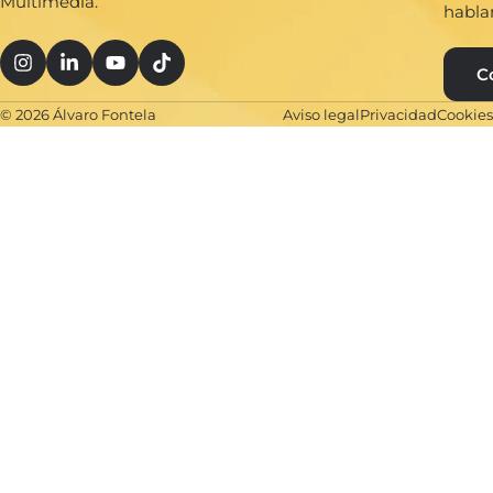
Multimedia.
habla
C
© 2026 Álvaro Fontela
Aviso legal
Privacidad
Cookies