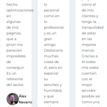
hecho
lo
como el
optimizaciones
personal
de mis
en
como en
clientes y
algunas
lo
tengo la
de mis
profesional,
tranquilidad
páginas,
y es un
de estar
que a
gran
en las
priori me
amigo.
mejores
parecían
Destacaría
manos.
imposibles
muchas
Gracias a
de
cosas de
él todas
conseguir.
él, pero en
mis webs
Es un
especial
cuentan
referente
su
con el
del sector.
sencillez y
mejor
humildad,
servidor
Álex
y que
posible así
Navarro
siempre
como una