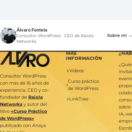
Álvaro Fontela
Sobre mí →
Consultor WordPress · CEO de Raiola
Networks
MÁS
¿HA
INFORMACIÓN
¿Quie
Vídeos
invit
Consultor WordPress
event
Curso práctico
con más de 16 años de
propo
de WordPress
experiencia, CEO y co-
colab
fundador de
Raiola
LinkTree
consu
Networks
y autor del
sobre
libro
«Curso Práctico
IA, we
de WordPress»
empr
publicado con Anaya
Escrí