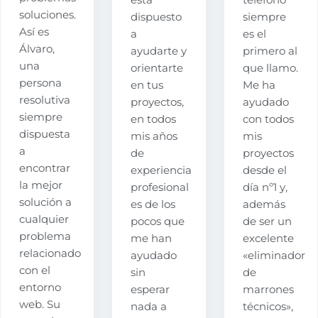
esta
teléfono
soluciones.
dispuesto
siempre
Así es
a
es el
Álvaro,
ayudarte y
primero al
una
orientarte
que llamo.
persona
en tus
Me ha
resolutiva
proyectos,
ayudado
siempre
en todos
con todos
dispuesta
mis años
mis
a
de
proyectos
encontrar
experiencia
desde el
la mejor
profesional
día nº1 y,
solución a
es de los
además
cualquier
pocos que
de ser un
problema
me han
excelente
relacionado
ayudado
«eliminador
con el
sin
de
entorno
esperar
marrones
web. Su
nada a
técnicos»,