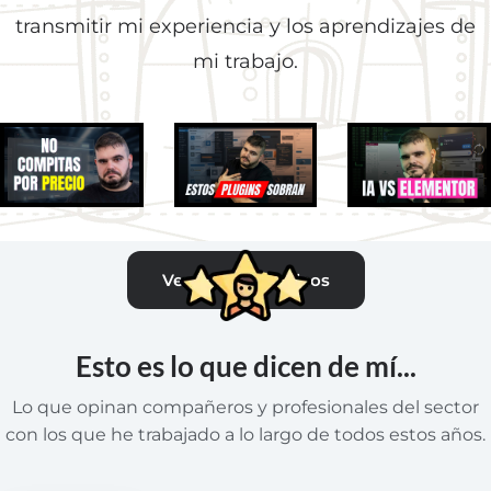
transmitir mi experiencia y los aprendizajes de
mi trabajo.
7 AGO 2026
4 AGO 2026
29 JUL 2026
La verdad
Plugins
Puse a una
Ver todos los vídeos
sobre ser
"Imprescindibles":
IA a
freelance
El Error que Todos
Maquetar
WordPress
Cometen
en
en la epoca
Elementor
Esto es lo que dicen de mí...
de la IA
y el
Resultado
Lo que opinan compañeros y profesionales del sector
es BRUTAL
con los que he trabajado a lo largo de todos estos años.