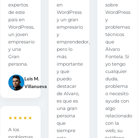
expertos
en
sobre
de este
WordPress
WordPress
país en
y un gran
y
WordPress,
empresario
problemas
un joven
y
técnicos
empresario
emprendedor,
que
y una
pero lo
Álvaro
Gran
más
Fontela. Si
persona.
importante
yo tengo
y que
cualquier
Luis M.
puedo
duda,
Villanueva
destacar
problema
de Alvaro,
o necesito
es que es
ayuda con
una gran
algo
persona
relacionado
★★★★★
que
con la
A los
siempre
web, su
problemas