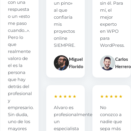
con una
un pino»
sin él. Para
respuesta
al que
mí, el
o un «esto
confiaría
mejor
me paso
mis
experto
cuando...».
proyectos
en WPO
Pero lo
online
para
que
SIEMPRE.
WordPress.
realmente
valoro de
Miguel
Carlos
el es la
Florido
Herrero
persona
que hay
detrás del
profesional
★★★★★
★★★★★
y
empresario.
Alvaro es
No
Sin duda,
profesionalmente
conozco a
uno de los
un
nadie que
mayores
especialista
sepa más