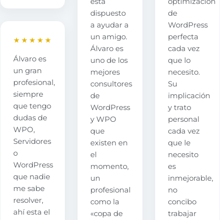
está
optimización
dispuesto
de
a ayudar a
WordPress
un amigo.
perfecta
★★★★★
Álvaro es
cada vez
Álvaro es
uno de los
que lo
un gran
mejores
necesito.
profesional,
consultores
Su
siempre
de
implicación
que tengo
WordPress
y trato
dudas de
y WPO
personal
WPO,
que
cada vez
Servidores
existen en
que le
o
el
necesito
WordPress
momento,
es
que nadie
un
inmejorable,
me sabe
profesional
no
resolver,
como la
concibo
ahí esta el
«copa de
trabajar