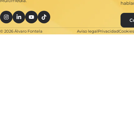
Multimedia.
habla
C
© 2026 Álvaro Fontela
Aviso legal
Privacidad
Cookies