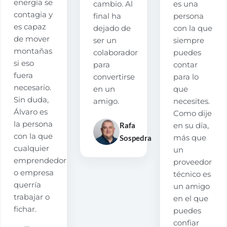
energía se
cambio. Al
es una
contagia y
final ha
persona
es capaz
dejado de
con la que
de mover
ser un
siempre
montañas
colaborador
puedes
si eso
para
contar
fuera
convertirse
para lo
necesario.
en un
que
Sin duda,
amigo.
necesites.
Álvaro es
Como dije
la persona
Rafa
en su día,
con la que
Sospedra
más que
cualquier
un
emprendedor
proveedor
o empresa
técnico es
querría
un amigo
trabajar o
en el que
fichar.
puedes
confiar