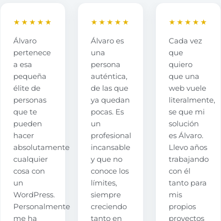
★★★★★
★★★★★
★★★★★
Álvaro
Álvaro es
Cada vez
pertenece
una
que
a esa
persona
quiero
pequeña
auténtica,
que una
élite de
de las que
web vuele
personas
ya quedan
literalmente,
que te
pocas. Es
se que mi
pueden
un
solución
hacer
profesional
es Álvaro.
absolutamente
incansable
Llevo años
cualquier
y que no
trabajando
cosa con
conoce los
con él
un
límites,
tanto para
WordPress.
siempre
mis
Personalmente
creciendo
propios
me ha
tanto en
proyectos