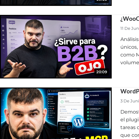
¿WooCo
11 De Ju
Análisi
únicos,
como Me
volumen
20:09
WordPr
3 De Jun
Demost
el plug
tareas 
que con