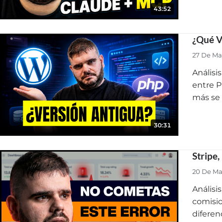
43:52
¿Qué V
27 De Ma
Análisi
entre P
más se
30:31
Stripe
20 De Ma
Análisi
comisio
diferen