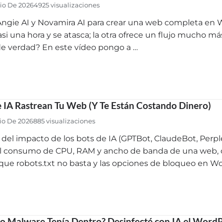
lio De 2026
4925 visualizaciones
ngie AI y Novamira AI para crear una web completa en 
asi una hora y se atasca; la otra ofrece un flujo mucho m
e verdad? En este vídeo pongo a …
e IA Rastrean Tu Web (Y Te Están Costando Dinero)
lio De 2026
885 visualizaciones
s del impacto de los bots de IA (GPTBot, ClaudeBot, Perpl
l consumo de CPU, RAM y ancho de banda de una web, co
 que robots.txt no basta y las opciones de bloqueo en W
o Malware Tenía Dentro? Desinfecté con IA el WordP