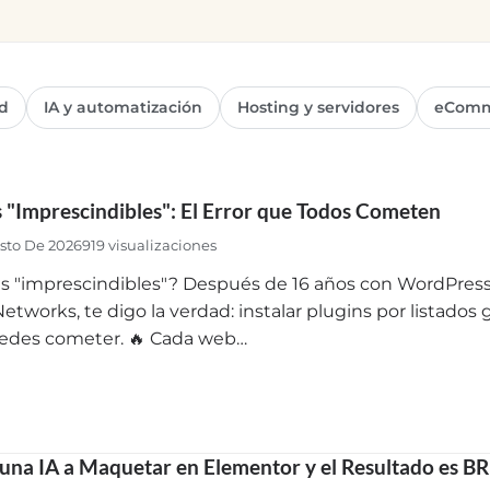
d
IA y automatización
Hosting y servidores
eComm
s "Imprescindibles": El Error que Todos Cometen
sto De 2026
919 visualizaciones
s "imprescindibles"? Después de 16 años con WordPress
Networks, te digo la verdad: instalar plugins por listados 
edes cometer. 🔥 Cada web…
 una IA a Maquetar en Elementor y el Resultado es 