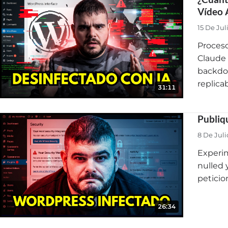
Vídeo 
15 De Jul
Proceso
Claude 
backdoo
replica
31:11
Publiq
8 De Jul
Experim
nulled 
peticio
26:34