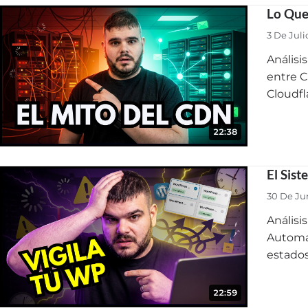
Lo Que
3 De Juli
Análisi
entre C
Cloudfl
22:38
El Sis
30 De Ju
Análisi
Automat
estados
22:59