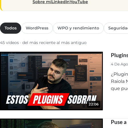
Sobre mí
LinkedIn
YouTube
Todos
WordPress
WPO y rendimiento
Segurida
45 vídeos · del más reciente al más antiguo
Plugin
4 De Ago
¿Plugin
Raiola 
que pu
22:06
Puse a