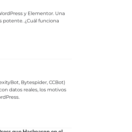
WordPress y Elementor. Una
ás potente. ¿Cuál funciona
exityBot, Bytespider, CCBot)
n datos reales, los motivos
ordPress.
ress que Hackearon en el