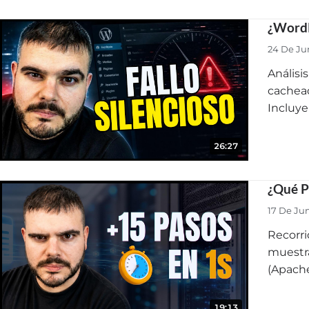
¿WordP
24 De Ju
Análisi
cachead
Incluye
26:27
¿Qué P
17 De Ju
Recorri
muestra
(Apache
19:13