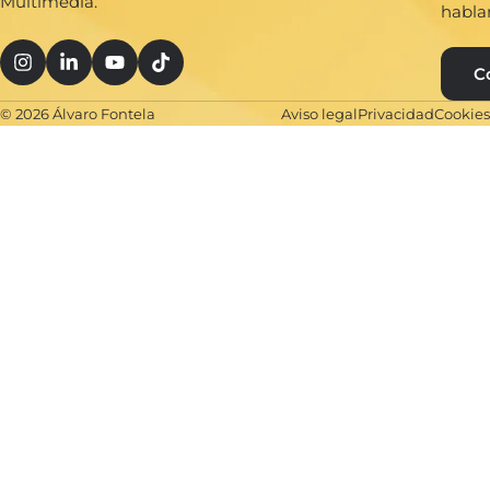
Multimedia.
habla
C
© 2026 Álvaro Fontela
Aviso legal
Privacidad
Cookies