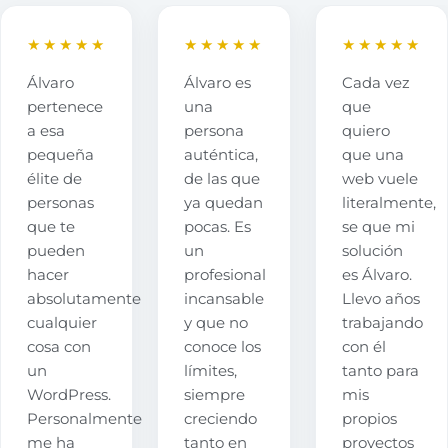
★★★★★
★★★★★
★★★★★
Álvaro
Álvaro es
Cada vez
pertenece
una
que
a esa
persona
quiero
pequeña
auténtica,
que una
élite de
de las que
web vuele
personas
ya quedan
literalmente,
que te
pocas. Es
se que mi
pueden
un
solución
hacer
profesional
es Álvaro.
absolutamente
incansable
Llevo años
cualquier
y que no
trabajando
cosa con
conoce los
con él
un
límites,
tanto para
WordPress.
siempre
mis
Personalmente
creciendo
propios
me ha
tanto en
proyectos