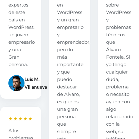
expertos
en
sobre
de este
WordPress
WordPress
país en
y un gran
y
WordPress,
empresario
problemas
un joven
y
técnicos
empresario
emprendedor,
que
y una
pero lo
Álvaro
Gran
más
Fontela. Si
persona.
importante
yo tengo
y que
cualquier
Luis M.
puedo
duda,
Villanueva
destacar
problema
de Alvaro,
o necesito
es que es
ayuda con
una gran
algo
persona
relacionado
★★★★★
que
con la
A los
siempre
web, su
problemas