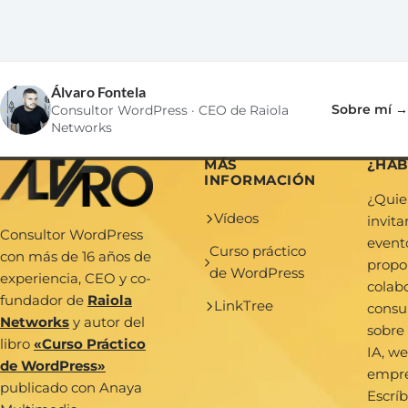
Álvaro Fontela
Sobre mí →
Consultor WordPress · CEO de Raiola
Networks
MÁS
¿HA
INFORMACIÓN
¿Quie
Vídeos
invit
Consultor WordPress
event
Curso práctico
con más de 16 años de
propo
de WordPress
experiencia, CEO y co-
colab
fundador de
Raiola
LinkTree
consu
Networks
y autor del
sobre
libro
«Curso Práctico
IA, we
de WordPress»
empr
publicado con Anaya
Escrí