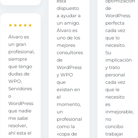
está
optimización
dispuesto
de
a ayudar a
WordPress
un amigo.
perfecta
★★★★★
Álvaro es
cada vez
Álvaro es
uno de los
que lo
un gran
mejores
necesito.
profesional,
consultores
Su
siempre
de
implicación
que tengo
WordPress
y trato
dudas de
y WPO
personal
WPO,
que
cada vez
Servidores
existen en
que le
o
el
necesito
WordPress
momento,
es
que nadie
un
inmejorable,
me sabe
profesional
no
resolver,
como la
concibo
ahí esta el
«copa de
trabajar