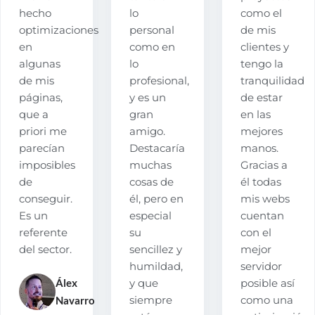
hecho
lo
como el
optimizaciones
personal
de mis
en
como en
clientes y
algunas
lo
tengo la
de mis
profesional,
tranquilidad
páginas,
y es un
de estar
que a
gran
en las
priori me
amigo.
mejores
parecían
Destacaría
manos.
imposibles
muchas
Gracias a
de
cosas de
él todas
conseguir.
él, pero en
mis webs
Es un
especial
cuentan
referente
su
con el
del sector.
sencillez y
mejor
humildad,
servidor
Álex
y que
posible así
Navarro
siempre
como una