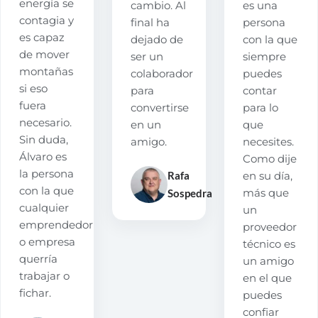
energía se
cambio. Al
es una
contagia y
final ha
persona
es capaz
dejado de
con la que
de mover
ser un
siempre
montañas
colaborador
puedes
si eso
para
contar
fuera
convertirse
para lo
necesario.
en un
que
Sin duda,
amigo.
necesites.
Álvaro es
Como dije
la persona
Rafa
en su día,
con la que
Sospedra
más que
cualquier
un
emprendedor
proveedor
o empresa
técnico es
querría
un amigo
trabajar o
en el que
fichar.
puedes
confiar