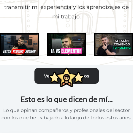
transmitir mi experiencia y los aprendizajes de
mi trabajo.
4 AGO 2026
29 JUL 2026
22 JUL 2026
Plugins
Puse a una
Bots de IA
Ver todos los vídeos
"Imprescindibles":
IA a
Rastrean Tu
El Error que Todos
Maquetar
Web (Y Te
Cometen
en
Están
Elementor
Costando
Esto es lo que dicen de mí...
y el
Dinero)
Resultado
Lo que opinan compañeros y profesionales del sector
es BRUTAL
con los que he trabajado a lo largo de todos estos años.