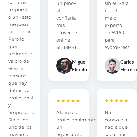
con una
un pino»
sin él. Para
respuesta
al que
mí, el
o un «esto
confiaría
mejor
me paso
mis
experto
cuando...».
proyectos
en WPO
Pero lo
online
para
que
SIEMPRE.
WordPress.
realmente
valoro de
Miguel
Carlos
el es la
Florido
Herrero
persona
que hay
detrás del
profesional
★★★★★
★★★★★
y
empresario.
Alvaro es
No
Sin duda,
profesionalmente
conozco a
uno de los
un
nadie que
mayores
especialista
sepa más