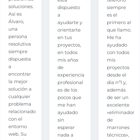
esta
teléfono
soluciones.
dispuesto
siempre
Así es
a
es el
Álvaro,
ayudarte y
primero al
una
orientarte
que llamo.
persona
en tus
Me ha
resolutiva
proyectos,
ayudado
siempre
en todos
con todos
dispuesta
mis años
mis
a
de
proyectos
encontrar
experiencia
desde el
la mejor
profesional
día nº1 y,
solución a
es de los
además
cualquier
pocos que
de ser un
problema
me han
excelente
relacionado
ayudado
«eliminador
con el
sin
de
entorno
esperar
marrones
web. Su
nada a
técnicos»,